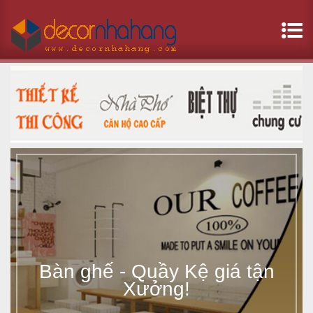
B
à
n
g
h
ế
-
Bàn ghế - Quầy Kệ giá tận
Q
Xưởng!
u