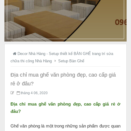
ầ
y
K
ệ
g
i
á
t
Decor Nhà Hàng - Setup thiết kế BÀN GHẾ trang trí sửa
ậ
chữa thi công Nhà Hàng
Setup Bàn Ghế
n
X
Địa chỉ mua ghế văn phòng đẹp, cao cấp giá
ư
rẻ ở đâu?
ở
tháng 4 06, 2020
n
g
Địa chỉ mua ghế văn phòng đẹp, cao cấp giá rẻ ở
!
đâu?
Ghế văn phòng là một trong những sản phẩm được quan