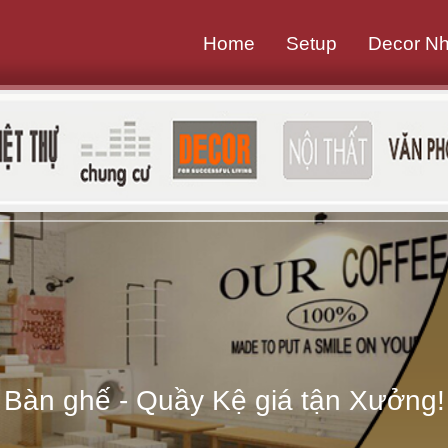
Home
Setup
Decor N
B
à
n
g
h
ế
-
Bàn ghế - Quầy Kệ giá tận Xưởng!
Q
u