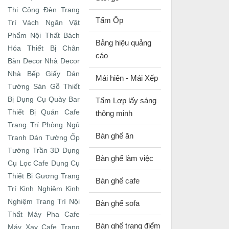
Thi Công Đèn Trang
Tấm Ốp
Trí
Vách Ngăn
Vật
Phẩm Nội Thất
Bách
Bảng hiệu quảng
Hóa Thiết Bị
Chân
cáo
Bàn
Decor Nhà
Decor
Nhà Bếp
Giấy Dán
Mái hiên - Mái Xếp
Tường
Sàn Gỗ
Thiết
Bị Dụng Cụ Quày Bar
Tấm Lợp lấy sáng
Thiết Bị Quán Cafe
thông minh
Trang Trí Phòng Ngủ
Bàn ghế ăn
Tranh Dán Tường
Ốp
Tường Trần 3D
Dụng
Bàn ghế làm việc
Cụ Lọc Cafe
Dụng Cụ
Thiết Bị
Gương Trang
Bàn ghế cafe
Trí
Kinh Nghiệm
Kinh
Nghiệm Trang Trí Nội
Bàn ghế sofa
Thất
Máy Pha Cafe
Bàn ghế trang điểm
Máy Xay Cafe
Trang