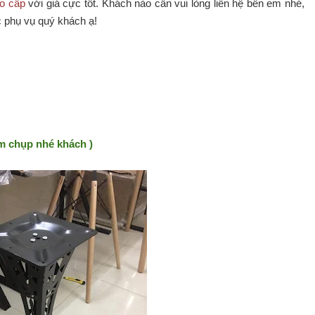
o cấp
với giá cực tốt. Khách nào cần vui lòng liên hệ bên em nhé,
 phụ vụ quý khách ạ!
em chụp nhé khách )