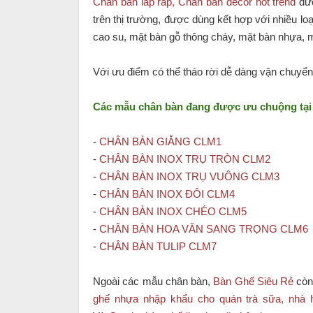
Chân bàn lắp ráp, Chân bàn decor hot trend
đượ
trên thị trường, được dùng kết hợp với nhiều l
cao su, mặt bàn gỗ thông cháy, mặt bàn nhựa, m
Với ưu điểm có thể tháo rời dễ dàng vận chuyển 
Các mẫu chân bàn đang được ưu chuộng tại
-
CHÂN BÀN GIẰNG CLM1
-
CHÂN BÀN INOX TRỤ TRÒN CLM2
-
CHÂN BÀN INOX TRỤ VUÔNG CLM3
-
CHÂN BÀN INOX ĐÔI CLM4
-
CHÂN BÀN INOX CHÉO CLM5
-
CHÂN BÀN HOA VĂN SANG TRỌNG CLM6
-
CHÂN BÀN TULIP CLM7
Ngoài các mẫu chân bàn,
Bàn Ghế Siêu Rẻ
còn
ghế nhựa nhập khẩu cho quán trà sữa, nhà 