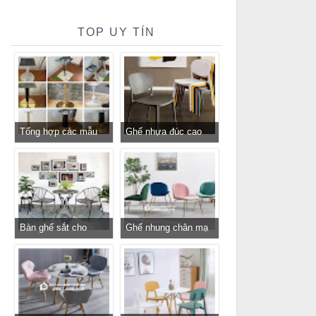
TOP UY TÍN
Tổng hợp các mẫu
Ghế nhựa đúc cao
chân bàn cafe, chân
cấp cho nhà hàng
bàn decor, chân bàn
khách sạn giá rẻ
inox, chân bàn ăn hot
trend 2023
Bàn ghế sắt cho
Ghế nhung chân mạ
quán cafe, quán ăn
vàng GLM116 - ghế
sân vườn, ban công,
tiếp khách sang trọng
sân thượng
cho cửa hàng, spa,
văn phòng tại
Tp.HCM