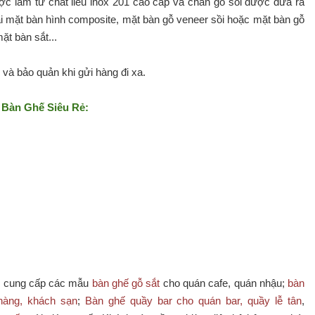
c làm từ chất liêu inox 201 cao cấp và chân gỗ sồi được đưa ra
oại mặt bàn hình composite, mặt bàn gỗ veneer sồi hoặc mặt bàn gỗ
ặt bàn sắt...
và bảo quản khi gửi hàng đi xa.
 Bàn Ghế Siêu Rẻ:
 cung cấp các mẫu
bàn ghế gỗ sắt
cho quán cafe, quán nhậu;
bàn
hàng, khách sạn
;
Bàn ghế quầy bar cho quán bar, quầy lễ tân
,