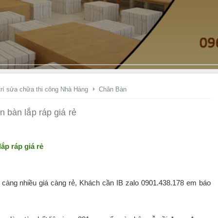
ầ
y
K
ệ
g
i
á
t
rí sửa chữa thi công Nhà Hàng
Chân Bàn
ậ
n
 bàn lắp ráp giá rẻ
X
ư
ắp ráp giá rẻ
ở
n
g
càng nhiều giá càng rẻ, Khách cần IB zalo 0901.438.178 em báo
!