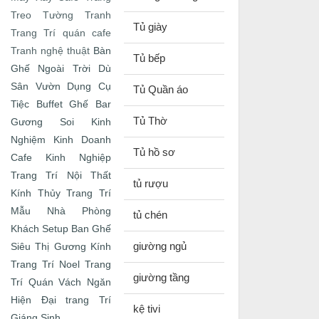
Treo Tường
Tranh
Tủ giày
Trang Trí quán cafe
Bàn
Tranh nghệ thuật
Tủ bếp
Ghế Ngoài Trời
Dù
Sân Vườn
Dụng Cụ
Tủ Quần áo
Tiệc Buffet
Ghế Bar
Tủ Thờ
Gương Soi
Kinh
Nghiệm Kinh Doanh
Tủ hồ sơ
Cafe
Kinh Nghiệp
Trang Trí Nội Thất
tủ rượu
Kính Thủy Trang Trí
Mẫu Nhà
Phòng
tủ chén
Khách
Setup Ban Ghế
giường ngủ
Siêu Thị Gương Kính
Trang Trí Noel
Trang
giường tầng
Trí Quán
Vách Ngăn
Hiện Đại
trang Trí
kệ tivi
Giáng Sinh