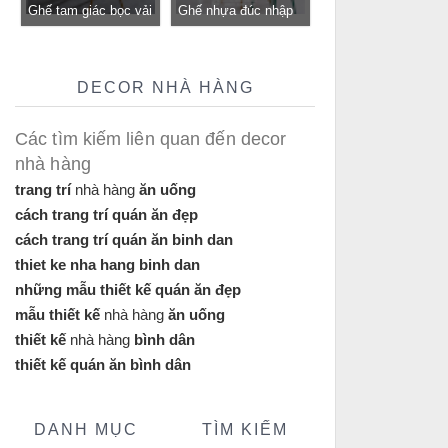
Ghế tam giác bọc vải
Ghế nhựa đúc nhập
bố GLM12B-ghế tiếp
khẩu GLM117- ghế
khách, trung tâm cho
tiếp khách cho quán
quán cafe, cửa hàng
cafe, nhà hàng tại
DECOR NHÀ HÀNG
tại Tp.HCM
Tp.HCM
Các tìm kiếm liên quan đến decor
nhà hàng
trang trí
nhà hàng
ăn uống
cách trang trí quán ăn đẹp
cách trang trí quán ăn binh dan
thiet ke nha hang binh dan
những mẫu thiết kế quán ăn đẹp
mẫu thiết kế
nhà hàng
ăn uống
thiết kế
nhà hàng
bình dân
thiết kế quán ăn bình dân
DANH MỤC
TÌM KIẾM