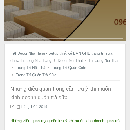
ầ
y
K
ệ
g
i
á
t
Decor Nhà Hàng - Setup thiết kế BÀN GHẾ trang trí sửa
ậ
chữa thi công Nhà Hàng
Decor Nội Thất
Thi Công Nội Thất
n
Trang Trí Nội Thất
Trang Trí Quán Cafe
X
Trang Trí Quán Trà Sữa
ư
ở
Những điều quan trọng cần lưu ý khi muốn
n
kinh doanh quán trà sữa
g
tháng 1 04, 2019
!
Những điều quan trọng cần lưu ý khi muốn kinh doanh quán trà