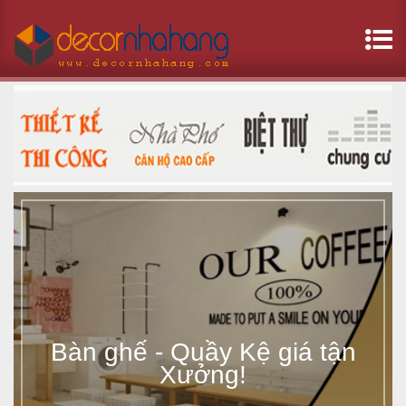
B
à
n
g
h
ế
-
Bàn ghế - Quầy Kệ giá tận
Q
Xưởng!
u