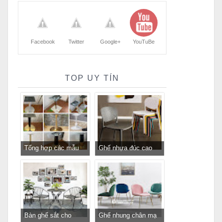
Facebook
Twitter
Google+
YouTuBe
TOP UY TÍN
Tổng hợp các mẫu
Ghế nhựa đúc cao
chân bàn cafe, chân
cấp cho nhà hàng
bàn decor, chân bàn
khách sạn giá rẻ
inox, chân bàn ăn hot
trend 2023
Bàn ghế sắt cho
Ghế nhung chân mạ