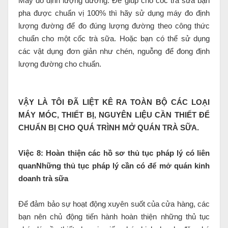
Máy đo định lượng đường: Để giúp cho cốc trà sữa bạn
pha được chuẩn vị 100% thì hãy sử dụng máy đo định
lượng đường để đo đúng lượng đường theo công thức
chuẩn cho một cốc trà sữa. Hoặc bạn có thể sử dụng
các vật dụng đơn giản như chén, nguỗng để đong định
lượng đường cho chuẩn.
VẬY LÀ TÔI ĐÃ LIỆT KÊ RA TOÀN BỘ CÁC LOẠI
MÁY MÓC, THIẾT BỊ, NGUYÊN LIỆU CẦN THIẾT ĐỂ
CHUẨN BỊ CHO QUÁ TRÌNH MỞ QUÁN TRÀ SỮA.
Việc 8: Hoàn thiện các hồ sơ thủ tục pháp lý có liên
quanNhững thủ tục pháp lý cần có để mở quán kinh
doanh trà sữa
Để đảm bảo sự hoạt động xuyên suốt của cửa hàng, các
bạn nên chủ động tiến hành hoàn thiện những thủ tục