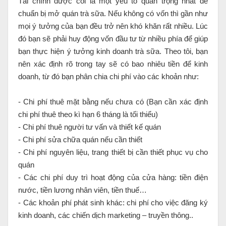
Tài chính được coi là một yếu tố quan trọng nhất để
chuẩn bị mở quán trà sữa. Nếu không có vốn thì gần như
mọi ý tưởng của bạn đều trở nên khó khăn rất nhiều. Lúc
đó bạn sẽ phải huy động vốn đầu tư từ nhiều phía để giúp
bạn thực hiện ý tưởng kinh doanh trà sữa. Theo tôi, bạn
nên xác định rõ trong tay sẽ có bao nhiêu tiền để kinh
doanh, từ đó bạn phân chia chi phí vào các khoản như:
- Chi phí thuê mặt bằng nếu chưa có (Bạn cần xác định
chi phí thuê theo kì hạn 6 tháng là tối thiểu)
- Chi phí thuê người tư vấn và thiết kế quán
- Chi phí sửa chữa quán nếu cần thiết
- Chi phí nguyên liệu, trang thiết bị cần thiết phục vụ cho
quán
- Các chi phí duy trì hoạt động của cửa hàng: tiền điện
nước, tiền lương nhân viên, tiền thuế…
- Các khoản phí phát sinh khác: chi phí cho việc đăng ký
kinh doanh, các chiến dịch marketing – truyền thông..