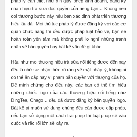
pháp lý cần thiết như xin giấy phép kinh doanh, đăng ký
nhãn hiệu trà sữa độc quyền của riêng bạn… Không nên
coi thường bước này nếu bạn xác định phát triển thương
hiệu lâu dài. Mọi thủ tục pháp lý được đăng ký với các cơ
quan chức năng thì đều được pháp luật bảo vệ, bạn sẽ
hoàn toàn yên tâm mà không phải lo nghĩ những tranh
chấp về bản quyền hay bất kể vấn đề gì khác.
Hầu như mọi thương hiệu trà sữa nổi tiếng được đến nay
đều là nhờ sự nhận thức rõ ràng về mặt pháp lý, không ai
có thể ăn cắp hay vi phạm bản quyền với thượng của họ.
Để minh chứng cho điều này, các bạn có thể tìm hiểu
những chiếc logo của các thương hiệu nổi tiếng như
DingTea, Chago… đều đã được đăng ký bản quyền logo.
Bất kể ai muốn sử dụng chúng đều cần được cấp phép,
nếu bạn sử dụng một cách trái phép thì luật pháp sẽ vào
cuộc và rắc rối lớn sẽ xảy ra.