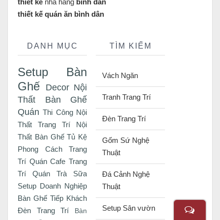
thiết kế
nhà hàng
bình dân
thiết kế quán ăn bình dân
DANH MỤC
TÌM KIẾM
Setup Bàn
Vách Ngăn
Ghế
Decor Nội
Tranh Trang Trí
Thất
Bàn Ghế
Quán
Thi Công Nội
Đèn Trang Trí
Thất
Trang Trí Nội
Thất
Bàn Ghế Tủ Kệ
Gốm Sứ Nghệ
Phong Cách
Trang
Thuật
Trí Quán Cafe
Trang
Trí Quán Trà Sữa
Đá Cảnh Nghệ
Setup Doanh Nghiệp
Thuật
Bàn Ghế Tiếp Khách
Setup Sân vườn
Đèn Trang Trí
Bàn