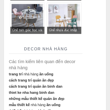
quán cafe, quán ăn
vàng GLM116 - ghế
sân vườn, ban công,
tiếp khách sang trọng
sân thượng
cho cửa hàng, spa,
văn phòng tại
Tp.HCM
Ghế tam giác bọc vải
Ghế nhựa đúc nhập
bố GLM12B-ghế tiếp
khẩu GLM117- ghế
khách, trung tâm cho
tiếp khách cho quán
quán cafe, cửa hàng
cafe, nhà hàng tại
DECOR NHÀ HÀNG
tại Tp.HCM
Tp.HCM
Các tìm kiếm liên quan đến decor
nhà hàng
trang trí
nhà hàng
ăn uống
cách trang trí quán ăn đẹp
cách trang trí quán ăn binh dan
thiet ke nha hang binh dan
những mẫu thiết kế quán ăn đẹp
mẫu thiết kế
nhà hàng
ăn uống