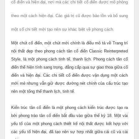
cổ điển và hiện đại, nơi mà các chi tiết cổ điển được mô phỏng
theo một cách hiện đại. Các giá trị cũ được bảo tồn và bổ sung
một số chi tiết mới tạo nên sự khác biệt về phong cách.
Một chút cổ điển, một chút mới chính là điều mô tả về Trang trí
nội thất đẹp theo phong cách tân cổ điển Classic Reinterpreted
Style,
là một phong cách tinh tế, thanh lịch.
Phong cách tân cổ
điển thể hiện tính sang trọng, đẳng cấp qua sự giao thoa giữa cổ
điển và hiện đại.
Các chi tiết cổ điển được vận dụng một cách
mới mẻ nhưng vẫn giữ được đường nét chính của cấu trúc tạo
nên một tổng thể thanh lịch, tinh tế.
Kiến trúc tân cổ điển là một phong cách kiến trúc được tạo ra
bởi phong trào tân cổ điển bắt đầu vào giữa thế kỷ 18.
Một vài
yếu tố của một phong cách thiết kế nội thất được kết hợp với
các yếu tố hiện đại, đã tạo nên sự hợp nhất giữa cái cũ và cái