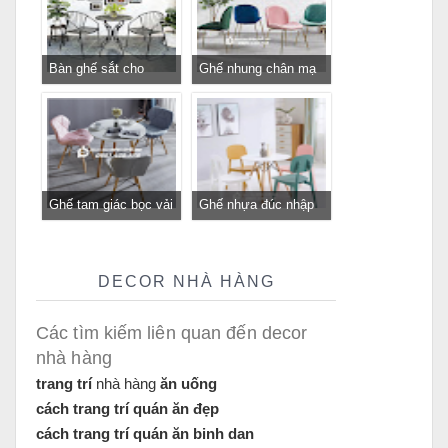
trend 2023
Bàn ghế sắt cho
Ghế nhung chân mạ
quán cafe, quán ăn
vàng GLM116 - ghế
sân vườn, ban công,
tiếp khách sang trọng
sân thượng
cho cửa hàng, spa,
văn phòng tại
Tp.HCM
Ghế tam giác bọc vải
Ghế nhựa đúc nhập
bố GLM12B-ghế tiếp
khẩu GLM117- ghế
khách, trung tâm cho
tiếp khách cho quán
quán cafe, cửa hàng
cafe, nhà hàng tại
DECOR NHÀ HÀNG
tại Tp.HCM
Tp.HCM
Các tìm kiếm liên quan đến decor
nhà hàng
trang trí
nhà hàng
ăn uống
cách trang trí quán ăn đẹp
cách trang trí quán ăn binh dan