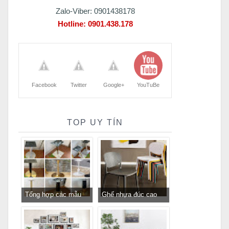
Zalo-Viber: 0901438178
Hotline:
0901.438.178
Facebook
Twitter
Google+
YouTuBe
TOP UY TÍN
Tổng hợp các mẫu
Ghế nhựa đúc cao
chân bàn cafe, chân
cấp cho nhà hàng
bàn decor, chân bàn
khách sạn giá rẻ
inox, chân bàn ăn hot