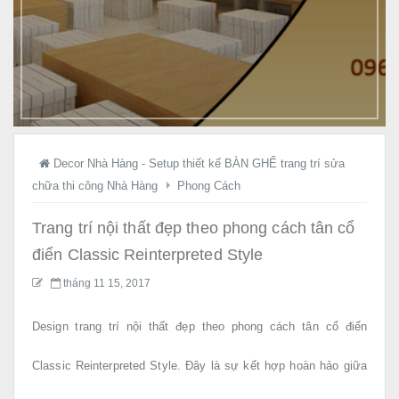
ầ
y
K
ệ
g
i
á
t
Decor Nhà Hàng - Setup thiết kế BÀN GHẾ trang trí sửa
ậ
chữa thi công Nhà Hàng
Phong Cách
n
X
Trang trí nội thất đẹp theo phong cách tân cổ
ư
điển Classic Reinterpreted Style
ở
tháng 11 15, 2017
n
g
Design trang trí nội thất đẹp theo phong cách tân cổ điển
!
Classic Reinterpreted Style. Đây là sự kết hợp hoàn hảo giữa