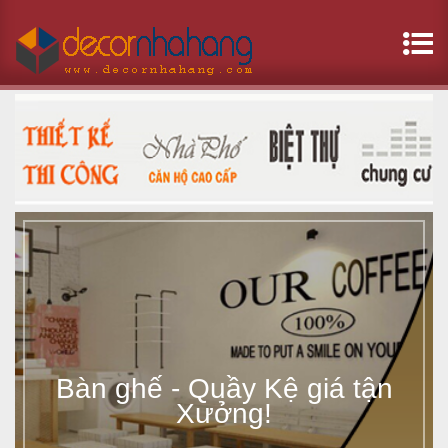
B
à
n
g
h
ế
-
Bàn ghế - Quầy Kệ giá tận
Q
Xưởng!
u