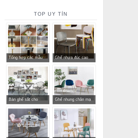
TOP UY TÍN
Tổng hợp các mẫu
Ghế nhựa đúc cao
chân bàn cafe, chân
cấp cho nhà hàng
bàn decor, chân bàn
khách sạn giá rẻ
inox, chân bàn ăn hot
trend 2023
Bàn ghế sắt cho
Ghế nhung chân mạ
quán cafe, quán ăn
vàng GLM116 - ghế
sân vườn, ban công,
tiếp khách sang trọng
sân thượng
cho cửa hàng, spa,
văn phòng tại
Tp.HCM