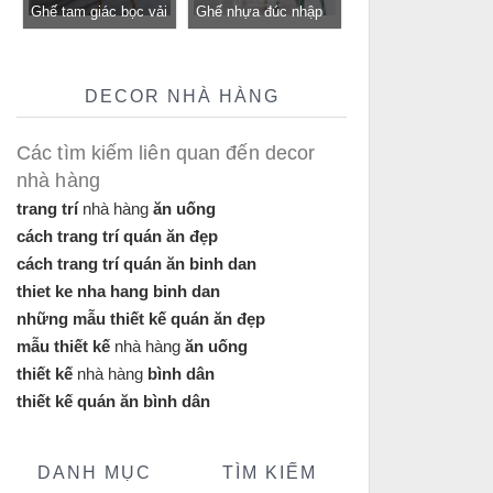
Ghế tam giác bọc vải
Ghế nhựa đúc nhập
bố GLM12B-ghế tiếp
khẩu GLM117- ghế
khách, trung tâm cho
tiếp khách cho quán
quán cafe, cửa hàng
cafe, nhà hàng tại
DECOR NHÀ HÀNG
tại Tp.HCM
Tp.HCM
Các tìm kiếm liên quan đến decor
nhà hàng
trang trí
nhà hàng
ăn uống
cách trang trí quán ăn đẹp
cách trang trí quán ăn binh dan
thiet ke nha hang binh dan
những mẫu thiết kế quán ăn đẹp
mẫu thiết kế
nhà hàng
ăn uống
thiết kế
nhà hàng
bình dân
thiết kế quán ăn bình dân
DANH MỤC
TÌM KIẾM