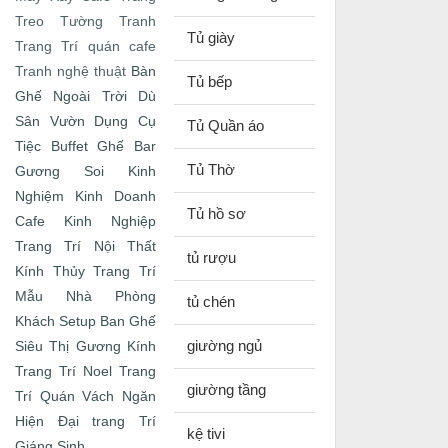
Treo Tường
Tranh
Tủ giày
Trang Trí quán cafe
Bàn
Tranh nghệ thuật
Tủ bếp
Ghế Ngoài Trời
Dù
Sân Vườn
Dụng Cụ
Tủ Quần áo
Tiệc Buffet
Ghế Bar
Tủ Thờ
Gương Soi
Kinh
Nghiệm Kinh Doanh
Tủ hồ sơ
Cafe
Kinh Nghiệp
Trang Trí Nội Thất
tủ rượu
Kính Thủy Trang Trí
Mẫu Nhà
Phòng
tủ chén
Khách
Setup Ban Ghế
giường ngủ
Siêu Thị Gương Kính
Trang Trí Noel
Trang
giường tầng
Trí Quán
Vách Ngăn
Hiện Đại
trang Trí
kệ tivi
Giáng Sinh