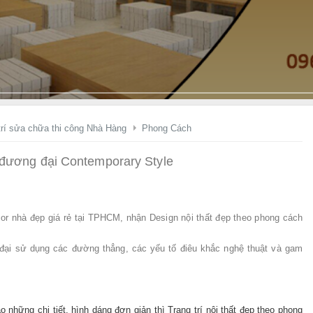
ầ
y
K
ệ
g
i
á
t
rí sửa chữa thi công Nhà Hàng
Phong Cách
ậ
n
h đương đại Contemporary Style
X
ư
ở
ecor nhà đẹp giá rẻ tại TPHCM, nhận Design nội thất đẹp theo phong cách
n
g
ại sử dụng các đường thẳng, các yếu tố điêu khắc nghệ thuật và gam
!
ào những chi tiết, hình dáng đơn giản thì Trang trí nội thất đẹp theo phong