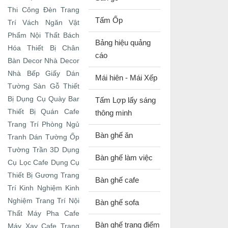
Thi Công Đèn Trang
Tấm Ốp
Trí
Vách Ngăn
Vật
Phẩm Nội Thất
Bách
Bảng hiệu quảng
Hóa Thiết Bị
Chân
cáo
Bàn
Decor Nhà
Decor
Nhà Bếp
Giấy Dán
Mái hiên - Mái Xếp
Tường
Sàn Gỗ
Thiết
Bị Dụng Cụ Quày Bar
Tấm Lợp lấy sáng
Thiết Bị Quán Cafe
thông minh
Trang Trí Phòng Ngủ
Bàn ghế ăn
Tranh Dán Tường
Ốp
Tường Trần 3D
Dụng
Bàn ghế làm việc
Cụ Lọc Cafe
Dụng Cụ
Thiết Bị
Gương Trang
Bàn ghế cafe
Trí
Kinh Nghiệm
Kinh
Nghiệm Trang Trí Nội
Bàn ghế sofa
Thất
Máy Pha Cafe
Bàn ghế trang điểm
Máy Xay Cafe
Trang