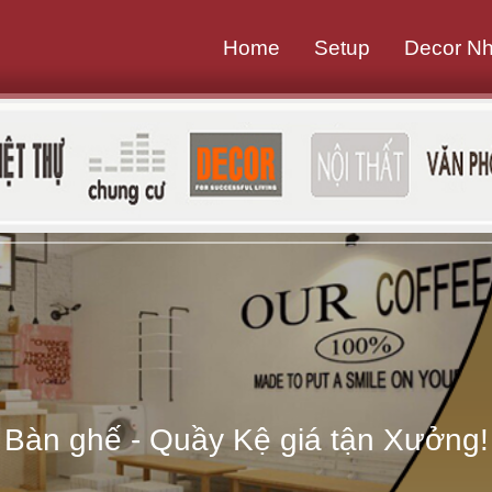
Home
Setup
Decor N
B
à
n
g
h
ế
-
Bàn ghế - Quầy Kệ giá tận Xưởng!
Q
u