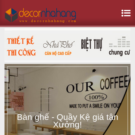
B
à
n
g
h
ế
-
Bàn ghế - Quầy Kệ giá tận
Q
Xưởng!
u