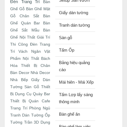
Setup Sân vườn
Đèn Trang Trí
Bàn
Ghế Gỗ
Bàn Ghế Mặt
Giấy dán tường
Gỗ Chân Sắt
Bàn
Ghế Quán Bar
Bàn
Tranh dán tường
Ghế Sắt
Mẫu Bàn
Ghế
Nội Thất Giải Trí
Sàn gỗ
Thi Công Đèn Trang
Tấm Ốp
Trí
Vách Ngăn
Vật
Phẩm Nội Thất
Bách
Bảng hiệu quảng
Hóa Thiết Bị
Chân
cáo
Bàn
Decor Nhà
Decor
Nhà Bếp
Giấy Dán
Mái hiên - Mái Xếp
Tường
Sàn Gỗ
Thiết
Bị Dụng Cụ Quày Bar
Tấm Lợp lấy sáng
Thiết Bị Quán Cafe
thông minh
Trang Trí Phòng Ngủ
Bàn ghế ăn
Tranh Dán Tường
Ốp
Tường Trần 3D
Dụng
Bàn ghế làm việc