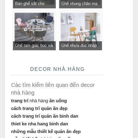
Bàn ghế sắt cho
Ghế nhung chân mạ
quán cafe, quán ăn
vàng GLM116 - ghế
sân vườn, ban công,
tiếp khách sang trọng
sân thượng
cho cửa hàng, spa,
văn phòng tại
Tp.HCM
Ghế tam giác bọc vải
Ghế nhựa đúc nhập
bố GLM12B-ghế tiếp
khẩu GLM117- ghế
khách, trung tâm cho
tiếp khách cho quán
quán cafe, cửa hàng
cafe, nhà hàng tại
DECOR NHÀ HÀNG
tại Tp.HCM
Tp.HCM
Các tìm kiếm liên quan đến decor
nhà hàng
trang trí
nhà hàng
ăn uống
cách trang trí quán ăn đẹp
cách trang trí quán ăn binh dan
thiet ke nha hang binh dan
những mẫu thiết kế quán ăn đẹp