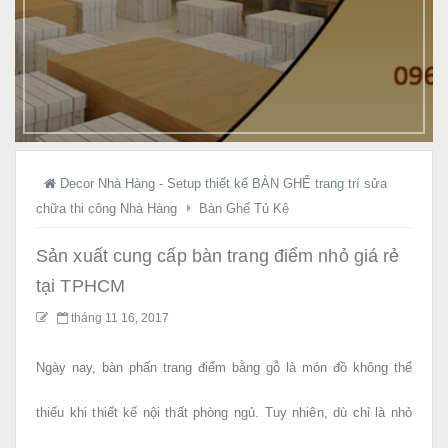
ầ
y
K
ệ
g
i
á
t
Decor Nhà Hàng - Setup thiết kế BÀN GHẾ trang trí sửa
ậ
chữa thi công Nhà Hàng
Bàn Ghế Tủ Kệ
n
X
Sản xuất cung cấp bàn trang điểm nhỏ giá rẻ
ư
tại TPHCM
ở
tháng 11 16, 2017
n
g
Ngày nay, bàn phấn trang điểm bằng gỗ là món đồ không thể
!
thiếu khi thiết kế nội thất phòng ngủ. Tuy nhiên, dù chỉ là nhỏ