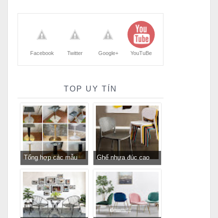
Facebook
Twitter
Google+
YouTuBe
TOP UY TÍN
Tổng hợp các mẫu
Ghế nhựa đúc cao
chân bàn cafe, chân
cấp cho nhà hàng
bàn decor, chân bàn
khách sạn giá rẻ
inox, chân bàn ăn hot
trend 2023