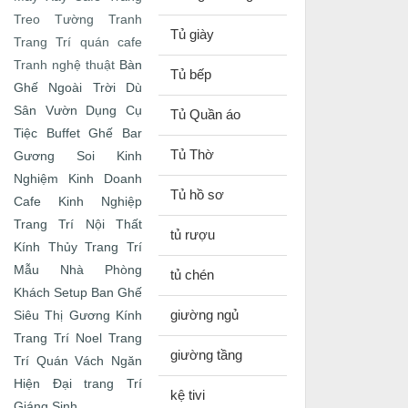
Treo Tường
Tranh
Tủ giày
Trang Trí quán cafe
Bàn
Tranh nghệ thuật
Tủ bếp
Ghế Ngoài Trời
Dù
Sân Vườn
Dụng Cụ
Tủ Quần áo
Tiệc Buffet
Ghế Bar
Tủ Thờ
Gương Soi
Kinh
Nghiệm Kinh Doanh
Tủ hồ sơ
Cafe
Kinh Nghiệp
Trang Trí Nội Thất
tủ rượu
Kính Thủy Trang Trí
Mẫu Nhà
Phòng
tủ chén
Khách
Setup Ban Ghế
giường ngủ
Siêu Thị Gương Kính
Trang Trí Noel
Trang
giường tầng
Trí Quán
Vách Ngăn
Hiện Đại
trang Trí
kệ tivi
Giáng Sinh