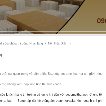
ầ
y
K
ệ
g
i
á
t
rí sửa chữa thi công Nhà Hàng
Nội Thất Giải Trí
ậ
n
ẹp
X
ư
ở
hật sự quan trọng và cần thiết. Sau đây decornoithat.net xin giới thiệu
n
g
hưng không kém đẹp lung linh thu hút khách.
!
nhiều khách hàng tin tưởng sử dụng khi đến với decornoithat.net. Chúng tôi
raoke, bar, ... Setup lắp đặt hệ thống âm thanh karaoke kinh doanh chi phí