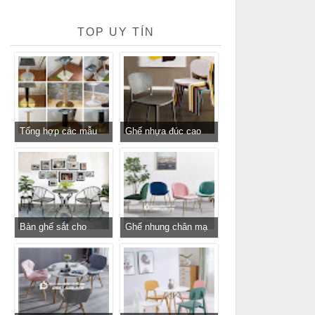
TOP UY TÍN
Tổng hợp các mẫu
Ghế nhựa đúc cao
chân bàn cafe, chân
cấp cho nhà hàng
bàn decor, chân bàn
khách sạn giá rẻ
inox, chân bàn ăn hot
trend 2023
Bàn ghế sắt cho
Ghế nhung chân mạ
quán cafe, quán ăn
vàng GLM116 - ghế
sân vườn, ban công,
tiếp khách sang trọng
sân thượng
cho cửa hàng, spa,
văn phòng tại
Tp.HCM