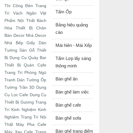
Thi Công Đèn Trang
Tấm Ốp
Trí
Vách Ngăn
Vật
Phẩm Nội Thất
Bách
Bảng hiệu quảng
Hóa Thiết Bị
Chân
cáo
Bàn
Decor Nhà
Decor
Nhà Bếp
Giấy Dán
Mái hiên - Mái Xếp
Tường
Sàn Gỗ
Thiết
Bị Dụng Cụ Quày Bar
Tấm Lợp lấy sáng
Thiết Bị Quán Cafe
thông minh
Trang Trí Phòng Ngủ
Bàn ghế ăn
Tranh Dán Tường
Ốp
Tường Trần 3D
Dụng
Bàn ghế làm việc
Cụ Lọc Cafe
Dụng Cụ
Thiết Bị
Gương Trang
Bàn ghế cafe
Trí
Kinh Nghiệm
Kinh
Nghiệm Trang Trí Nội
Bàn ghế sofa
Thất
Máy Pha Cafe
Bàn ghế trang điểm
Máy Xay Cafe
Trang