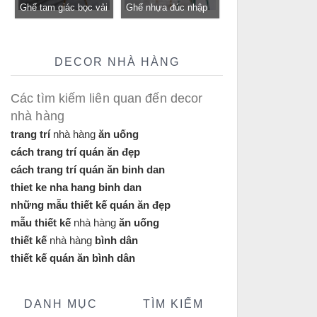
Ghế tam giác bọc vải
Ghế nhựa đúc nhập
bố GLM12B-ghế tiếp
khẩu GLM117- ghế
khách, trung tâm cho
tiếp khách cho quán
quán cafe, cửa hàng
cafe, nhà hàng tại
DECOR NHÀ HÀNG
tại Tp.HCM
Tp.HCM
Các tìm kiếm liên quan đến decor
nhà hàng
trang trí
nhà hàng
ăn uống
cách trang trí quán ăn đẹp
cách trang trí quán ăn binh dan
thiet ke nha hang binh dan
những mẫu thiết kế quán ăn đẹp
mẫu thiết kế
nhà hàng
ăn uống
thiết kế
nhà hàng
bình dân
thiết kế quán ăn bình dân
DANH MỤC
TÌM KIẾM