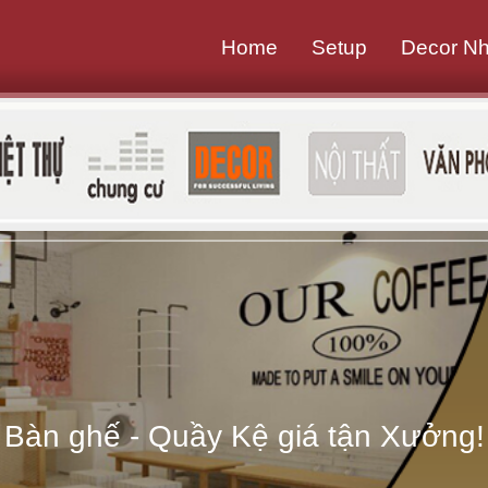
Home
Setup
Decor N
B
à
n
g
h
ế
-
Bàn ghế - Quầy Kệ giá tận Xưởng!
Q
u