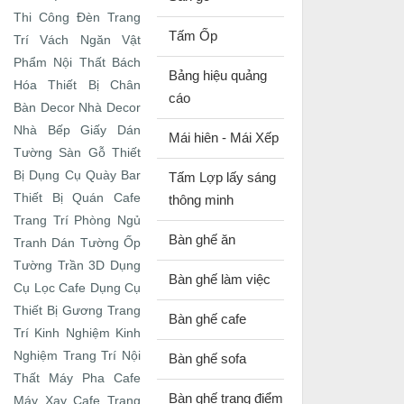
Thi Công Đèn Trang
Tấm Ốp
Trí
Vách Ngăn
Vật
Phẩm Nội Thất
Bách
Bảng hiệu quảng
Hóa Thiết Bị
Chân
cáo
Bàn
Decor Nhà
Decor
Nhà Bếp
Giấy Dán
Mái hiên - Mái Xếp
Tường
Sàn Gỗ
Thiết
Bị Dụng Cụ Quày Bar
Tấm Lợp lấy sáng
Thiết Bị Quán Cafe
thông minh
Trang Trí Phòng Ngủ
Bàn ghế ăn
Tranh Dán Tường
Ốp
Tường Trần 3D
Dụng
Bàn ghế làm việc
Cụ Lọc Cafe
Dụng Cụ
Thiết Bị
Gương Trang
Bàn ghế cafe
Trí
Kinh Nghiệm
Kinh
Nghiệm Trang Trí Nội
Bàn ghế sofa
Thất
Máy Pha Cafe
Bàn ghế trang điểm
Máy Xay Cafe
Trang