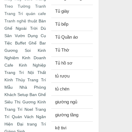
Treo Tường
Tranh
Tủ giày
Trang Trí quán cafe
Bàn
Tranh nghệ thuật
Tủ bếp
Ghế Ngoài Trời
Dù
Sân Vườn
Dụng Cụ
Tủ Quần áo
Tiệc Buffet
Ghế Bar
Tủ Thờ
Gương Soi
Kinh
Nghiệm Kinh Doanh
Tủ hồ sơ
Cafe
Kinh Nghiệp
Trang Trí Nội Thất
tủ rượu
Kính Thủy Trang Trí
Mẫu Nhà
Phòng
tủ chén
Khách
Setup Ban Ghế
giường ngủ
Siêu Thị Gương Kính
Trang Trí Noel
Trang
giường tầng
Trí Quán
Vách Ngăn
Hiện Đại
trang Trí
kệ tivi
Giáng Sinh