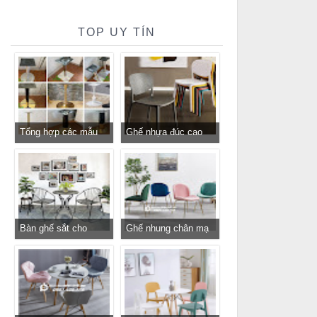
TOP UY TÍN
Tổng hợp các mẫu
Ghế nhựa đúc cao
chân bàn cafe, chân
cấp cho nhà hàng
bàn decor, chân bàn
khách sạn giá rẻ
inox, chân bàn ăn hot
trend 2023
Bàn ghế sắt cho
Ghế nhung chân mạ
quán cafe, quán ăn
vàng GLM116 - ghế
sân vườn, ban công,
tiếp khách sang trọng
sân thượng
cho cửa hàng, spa,
văn phòng tại
Tp.HCM