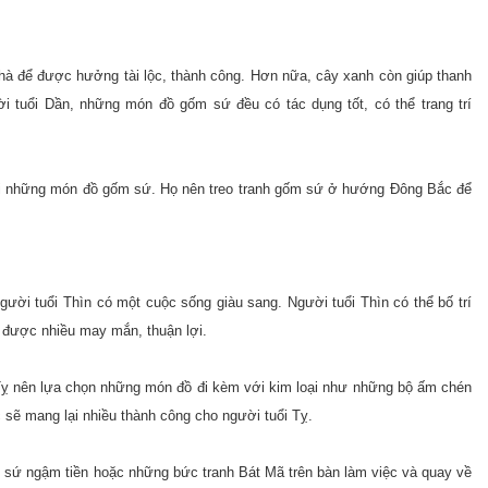
hà để được hưởng tài lộc, thành công. Hơn nữa, cây xanh còn giúp thanh
ười tuổi Dần, những món đồ gốm sứ đều có tác dụng tốt, có thể trang trí
ới những món đồ gốm sứ. Họ nên treo tranh gốm sứ ở hướng Đông Bắc để
.
ời tuổi Thìn có một cuộc sống giàu sang. Người tuổi Thìn có thể bố trí
 được nhiều may mắn, thuận lợi.
Tỵ nên lựa chọn những món đồ đi kèm với kim loại như những bộ ấm chén
 sẽ mang lại nhiều thành công cho người tuổi Tỵ.
sứ ngậm tiền hoặc những bức tranh Bát Mã trên bàn làm việc và quay về