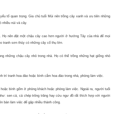
yếu tố quan trọng. Gia chủ tuổi Mùi nên trồng cây xanh và ưu tiên những
ó nhiều núi và cây.
. Họ nên đặt một chậu cây cao hơn người ở hướng Tây của nhà để mọi
eo tranh sơn thủy có những cây cổ thụ lớn.
ồng những chậu cây nhỏ trong nhà. Họ có thể trồng những hạt giống nhỏ
anh trí tranh hoa đào hoặc bình cắm hoa đào trong nhà, phòng làm việc.
ốm hoặc bình gốm ở phòng khách hoặc phòng làm việc. Ngoài ra, người tuổi
hư: sen cá, cá chép trông trăng hay cửu ngư đồ rất thích hợp với người
ên bàn làm việc để gặp nhiều thành công.