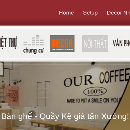
Home
Setup
Decor N
B
à
n
g
h
ế
-
Bàn ghế - Quầy Kệ giá tận Xưởng!
Q
u