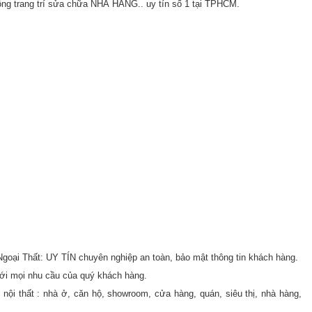
ông trang trí sửa chữa NHÀ HÀNG.. uy tín số 1 tại TPHCM.
- Ngoại Thất: UY TÍN chuyên nghiệp an toàn, bảo mật thông tin khách hàng.
với mọi nhu cầu của quý khách hàng.
nội thất : nhà ở, căn hộ, showroom, cửa hàng, quán, siêu thị, nhà hàng,