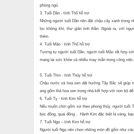
phòng ngủ.
3. Tuổi Dần - tính Thổ hỗ trợ
Những người tuổi Dần nên đặt chậu cây xanh trong n
lọc không khí, thư giãn tinh thần. Ngoài ra, với ng
thêm.
4. Tuổi Mão - tính Thổ hỗ trợ
Tương tự người tuổi Dần, người tuổi Mão rất hợp v
mang lại sức khỏe và nhiều may mắn trong công việc
5. Tuổi Thìn - tính Thủy hỗ trợ
Chậu nước và hoa sen đặt hướng Tây Bắc sẽ giúp ngư
ang gốm thả hoa sen trong nhà kết hợp với non bộ để
6. Tuổi Tỵ - tính Kim hỗ trợ
Nếu muốn chơi gốm sứ theo phong thủy, người tuổi 
bọc đồng, quai đồng… Hành Kim đặc biệt là vàng, bạc
7. Tuổi Ngọ – tính Kim hỗ trợ
Người tuổi Ngọ nên chọn những món đồ gốm như cóc 