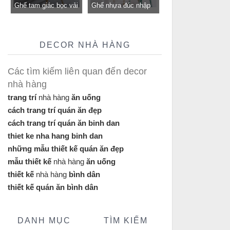
Ghế tam giác bọc vải
Ghế nhựa đúc nhập
bố GLM12B-ghế tiếp
khẩu GLM117- ghế
khách, trung tâm cho
tiếp khách cho quán
quán cafe, cửa hàng
cafe, nhà hàng tại
DECOR NHÀ HÀNG
tại Tp.HCM
Tp.HCM
Các tìm kiếm liên quan đến decor
nhà hàng
trang trí
nhà hàng
ăn uống
cách trang trí quán ăn đẹp
cách trang trí quán ăn binh dan
thiet ke nha hang binh dan
những mẫu thiết kế quán ăn đẹp
mẫu thiết kế
nhà hàng
ăn uống
thiết kế
nhà hàng
bình dân
thiết kế quán ăn bình dân
DANH MỤC
TÌM KIẾM