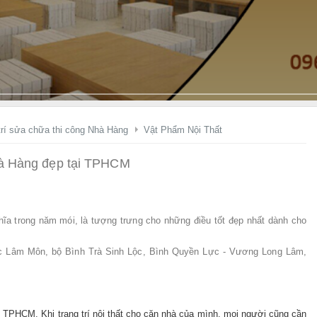
ầ
y
K
ệ
g
i
á
t
rí sửa chữa thi công Nhà Hàng
Vật Phẩm Nội Thất
ậ
n
hà Hàng đẹp tại TPHCM
X
ư
ở
ghĩa trong năm mói, là tượng trưng cho những điều tốt đẹp nhất dành cho
n
g
úc Lâm Môn, bộ Bình Trà Sinh Lộc, Bình Quyền Lực - Vương Long Lâm,
!
ại TPHCM.
Khi trang trí nội thất cho căn nhà của mình, mọi người cũng cần