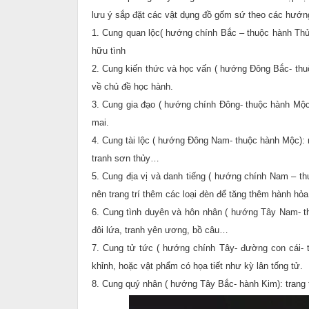
lưu ý sắp đặt các vật dụng đồ gốm sứ theo các hướng
1. Cung quan lộc( hướng chính Bắc – thuộc hành Thủ
hữu tình
2. Cung kiến thức và học vấn ( hướng Đông Bắc- thuộ
về chủ đề học hành.
3. Cung gia đạo ( hướng chính Đông- thuộc hành Mộc):
mai.
4. Cung tài lộc ( hướng Đông Nam- thuộc hành Mộc): 
tranh sơn thủy…
5. Cung địa vị và danh tiếng ( hướng chính Nam – t
nên trang trí thêm các loại đèn để tăng thêm hành hỏa
6. Cung tình duyên và hôn nhân ( hướng Tây Nam- th
đôi lứa, tranh yên ương, bồ câu…
7. Cung tử tức ( hướng chính Tây- đường con cái- 
khỉnh, hoặc vật phẩm có họa tiết như kỳ lân tống tử.
8. Cung quý nhân ( hướng Tây Bắc- hành Kim): trang 