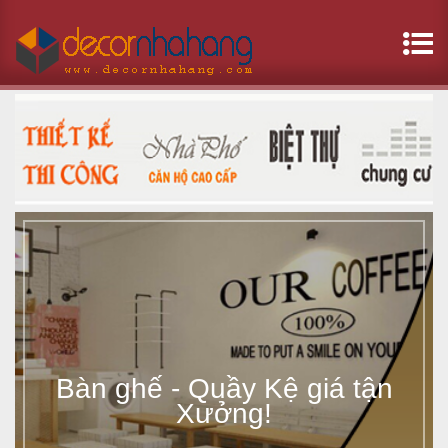
B
à
n
g
h
ế
-
Bàn ghế - Quầy Kệ giá tận
Q
Xưởng!
u