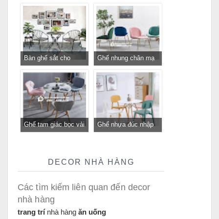
chân bàn cafe, chân
cấp cho nhà hàng
bàn decor, chân bàn
khách sạn giá rẻ
inox, chân bàn ăn hot
trend 2023
Bàn ghế sắt cho
Ghế nhung chân mạ
quán cafe, quán ăn
vàng GLM116 - ghế
sân vườn, ban công,
tiếp khách sang trọng
sân thượng
cho cửa hàng, spa,
văn phòng tại
Tp.HCM
Ghế tam giác bọc vải
Ghế nhựa đúc nhập
bố GLM12B-ghế tiếp
khẩu GLM117- ghế
khách, trung tâm cho
tiếp khách cho quán
quán cafe, cửa hàng
cafe, nhà hàng tại
DECOR NHÀ HÀNG
tại Tp.HCM
Tp.HCM
Các tìm kiếm liên quan đến decor
nhà hàng
trang trí
nhà hàng
ăn uống