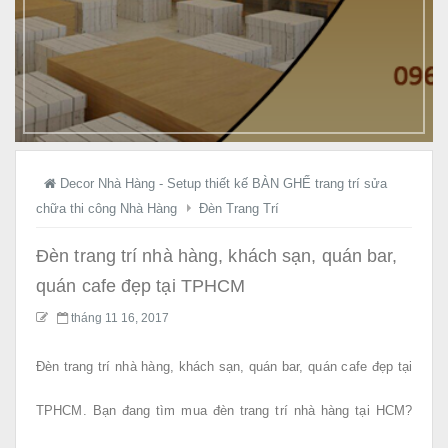
ầ
y
K
ệ
g
i
á
t
Decor Nhà Hàng - Setup thiết kế BÀN GHẾ trang trí sửa
ậ
chữa thi công Nhà Hàng
Đèn Trang Trí
n
X
Đèn trang trí nhà hàng, khách sạn, quán bar,
ư
quán cafe đẹp tại TPHCM
ở
tháng 11 16, 2017
n
g
Đèn trang trí nhà hàng, khách sạn, quán bar, quán cafe đẹp tại
!
TPHCM.
Bạn đang tìm mua đèn trang trí nhà hàng tại HCM?