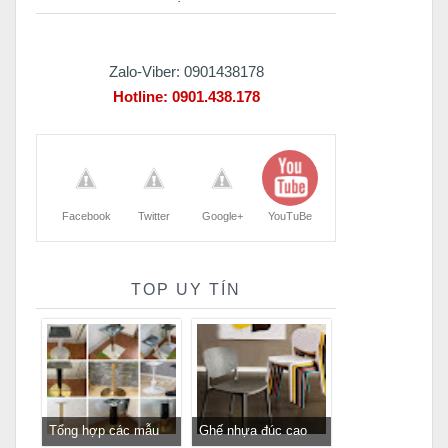
Zalo-Viber: 0901438178
Hotline:
0901.438.178
Facebook
Twitter
Google+
YouTuBe
TOP UY TÍN
Tổng hợp các mẫu
Ghế nhựa đúc cao